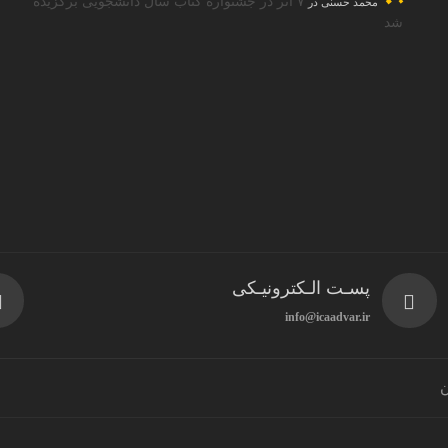
۷ اثر در جشنواره کتاب سال دانشجویی برگزیده
محمد حسنی
در
شد
پسـت الـکترونیـکی
info@icaadvar.ir
ن