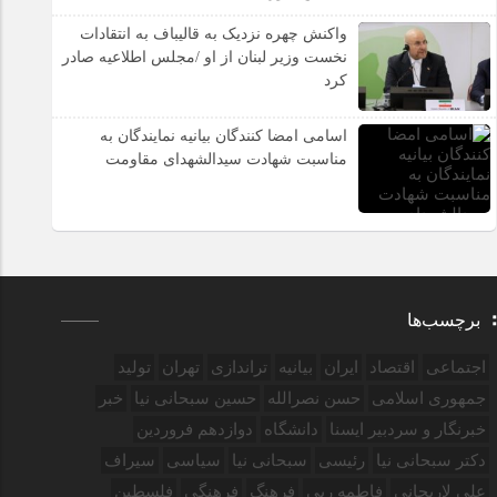
واکنش چهره نزدیک به قالیباف به انتقادات
نخست وزیر لبنان از او /مجلس اطلاعیه صادر
کرد
اسامی امضا کنندگان بیانیه نمایندگان به
مناسبت شهادت سیدالشهدای مقاومت
برچسب‌ها
اجتماعی
اقتصاد
ایران
بیانیه
تراندازی
تهران
تولید
جمهوری اسلامی
حسن نصرالله
حسین سبحانی نیا
خبر
خبرنگار و سردبیر ایسنا
دانشگاه
دوازدهم فروردین‌
دکتر سبحانی نیا
رئیسی
سبحانی نیا
سیاسی
سیراف
علی لاریجانی
فاطمه ربی
فرهنگ
فرهنگی
فلسطین