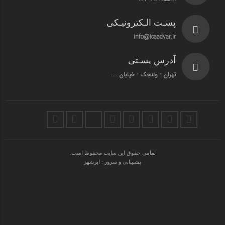
پسـت الـکترونیـکی
info@icaadvar.ir
آدرس پسـتی
تهران - ولنجک - خیابان ....
تمامی حقوق این سایت محفوظ است.
پشتیبانی و سرور : ابرشهر