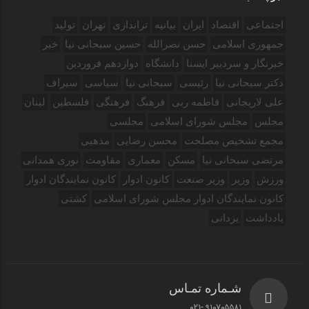
اجتماعی
اقتصاد
ایران
بیانیه
تراندازی
تهران
تولید
جمهوری اسلامی
حسن نصرالله
حسین سبحانی نیا
خبر
خبرنگار و سردبیر ایسنا
دانشگاه
دوازدهم فروردین‌
دکتر سبحانی نیا
رئیسی
سبحانی نیا
سیاسی
سیراف
علی لاریجانی
فاطمه ربی
فرهنگ
فرهنگی
فلسطین
لبنان
مجلس
مجلس شورای اسلامی
مجلسی
مجمع تشخیص مصلحت
محسن رضایی
مذهبی
مرتضی سبحانی نیا
مسکن
معماری
مقاومت
نوری همدانی
ورزش
وزیر
وزیر صنعت
کانون ادوار
کانون نمایندگان ادوار
کانون نمایندگان ادوار مجلس شورای اسلامی
کشتی
یادداشت
یزدانی
شـماره تمـاس
910705581 -021