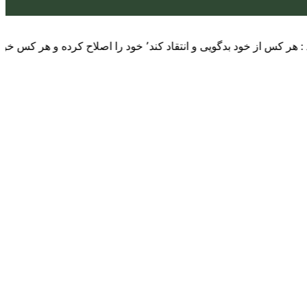
ا اصلاح کرده و هر کس خودستایی نماید٬ پس به تحقیق خویش را تباه نموده است.