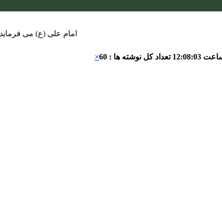
امام علی (ع) می فرماید : هر کس از خود بدگویی و انتقاد کند٬ خود ر
اعت
12:08:04
تعداد کل نوشته ها : 60
×