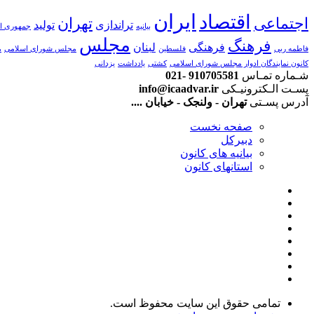
ایران
اقتصاد
اجتماعی
تهران
تراندازی
تولید
بیانیه
جمهوری ا
مجلس
فرهنگ
فرهنگی
لبنان
فاطمه ربی
فلسطین
مجلس شورای اسلامی
م
کانون نمایندگان ادوار مجلس شورای اسلامی
کشتی
یادداشت
یزدانی
شـماره تمـاس
910705581 -021
پسـت الـکترونیـکی
info@icaadvar.ir
آدرس پسـتی
تهران - ولنجک - خیابان ....
صفحه نخست
دبیرکل
بیانیه های کانون
استانهای کانون
تمامی حقوق این سایت محفوظ است.