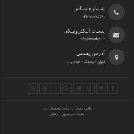
شـماره تمـاس
910705581 -021
پسـت الـکترونیـکی
info@icaadvar.ir
آدرس پسـتی
تهران - ولنجک - خیابان ....
تمامی حقوق این سایت محفوظ است.
پشتیبانی و سرور : ابرشهر