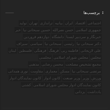
برچسب‌ها
اجتماعی
اقتصاد
ایران
بیانیه
تراندازی
تهران
تولید
جمهوری اسلامی
حسن نصرالله
حسین سبحانی نیا
خبر
خبرنگار و سردبیر ایسنا
دانشگاه
دوازدهم فروردین‌
دکتر سبحانی نیا
رئیسی
سبحانی نیا
سیاسی
سیراف
علی لاریجانی
فاطمه ربی
فرهنگ
فرهنگی
فلسطین
لبنان
مجلس
مجلس شورای اسلامی
مجلسی
مجمع تشخیص مصلحت
محسن رضایی
مذهبی
مرتضی سبحانی نیا
مسکن
معماری
مقاومت
نوری همدانی
ورزش
وزیر
وزیر صنعت
کانون ادوار
کانون نمایندگان ادوار
کانون نمایندگان ادوار مجلس شورای اسلامی
کشتی
یادداشت
یزدانی