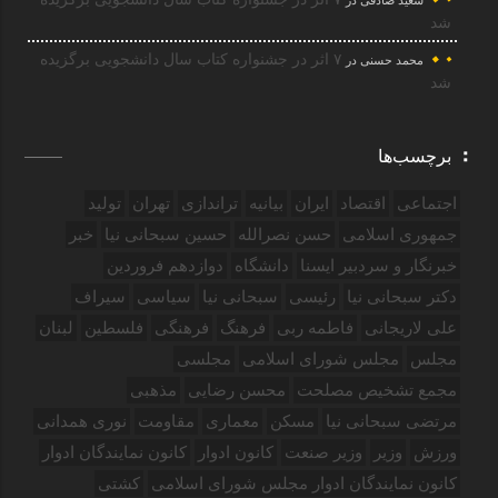
سعید صادقی
در
شد
۷ اثر در جشنواره کتاب سال دانشجویی برگزیده
محمد حسنی
در
شد
برچسب‌ها
اجتماعی
اقتصاد
ایران
بیانیه
تراندازی
تهران
تولید
جمهوری اسلامی
حسن نصرالله
حسین سبحانی نیا
خبر
خبرنگار و سردبیر ایسنا
دانشگاه
دوازدهم فروردین‌
دکتر سبحانی نیا
رئیسی
سبحانی نیا
سیاسی
سیراف
علی لاریجانی
فاطمه ربی
فرهنگ
فرهنگی
فلسطین
لبنان
مجلس
مجلس شورای اسلامی
مجلسی
مجمع تشخیص مصلحت
محسن رضایی
مذهبی
مرتضی سبحانی نیا
مسکن
معماری
مقاومت
نوری همدانی
ورزش
وزیر
وزیر صنعت
کانون ادوار
کانون نمایندگان ادوار
کانون نمایندگان ادوار مجلس شورای اسلامی
کشتی