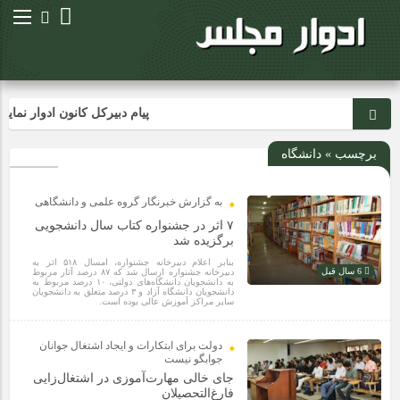
پیام دبیرکل کانون ادوار نمای
برچسب » دانشگاه
به گزارش خبرنگار گروه علمی و دانشگاهی
۷ اثر در جشنواره کتاب سال دانشجویی
برگزیده شد
بنابر اعلام دبیرخانه جشنواره، امسال ۵۱۸ اثر به
6 سال قبل
دبیرخانه جشنواره ارسال شد که ۸۷ درصد آثار مربوط
به دانشجویان دانشگاه‌های دولتی، ۱۰ درصد مربوط به
دانشجویان دانشگاه آزاد و ۳ درصد متعلق به دانشجویان
سایر مراکز آموزش عالی بوده است.
دولت برای ابتکارات و ایجاد اشتغال جوانان
جوابگو نیست
جای خالی مهارت‌آموزی در اشتغال‌زایی
فارغ‌التحصیلان