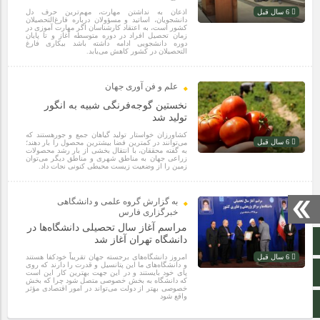
6 سال قبل
اذعان به نداشتن مهارت، مهم‌ترین حرف دل
دانشجویان، اساتید و مسؤولان درباره فارغ‌التحصیلان
کشور است، به اعتقاد کارشناسان اگر مهارت آموزی در
زمان تحصیل افراد در دوره متوسطه آغاز و تا پایان
دوره دانشجویی ادامه داشته باشد بیکاری فارغ
التحصیلان در کشور کاهش می‌یابد.
علم و فن آوری جهان
نخستین گوجه‌فرنگی شبیه به انگور
تولید شد
کشاورزان خواستار تولید گیاهان جمع و جورهستند که
6 سال قبل
می‌توانند در کمترین فضا بیشترین محصول را بار دهند؛
به گفته محققان، با انتقال بخشی از بار رشد محصولات
زراعی جهان به مناطق شهری و مناطق دیگر می‌توان
زمین را از وضعیت زیست محیطی کنونی نجات داد.
به گزارش گروه علمی و دانشگاهی
خبرگزاری فارس
مراسم آغاز سال تحصیلی دانشگاه‌ها در
دانشگاه تهران آغاز شد
صفحه نخست
6 سال قبل
امروز دانشگاه‌های برجسته جهان تقریباً خودکفا هستند
و دانشگاه‌های ما این پتانسیل و قدرت را دارند که روی
تالار گفتمان
پای خود بایستند و در این جهت بهترین کار این است
که دانشگاه به بخش خصوصی متصل شود چرا که بخش
خصوصی بهتر از دولت می‌تواند در امور اقتصادی مؤثر
واقع شود
اپلیکیشن سایت