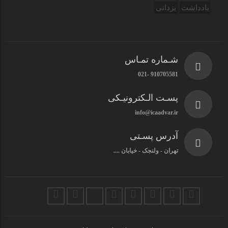
یادداشت
یزدانی
شـماره تمـاس
910705581 -021
پسـت الـکترونیـکی
info@icaadvar.ir
آدرس پسـتی
تهران - ولنجک - خیابان ....