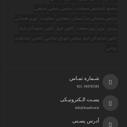
مجمع تشخیص مصلحت
محسن رضایی
مذهبی
مرتضی سبحانی نیا
مسکن
معماری
مقاومت
نوری همدانی
ورزش
وزیر
وزیر صنعت
کانون ادوار
کانون نمایندگان ادوار
کانون نمایندگان ادوار مجلس شورای اسلامی
کشتی
یادداشت
یزدانی
شـماره تمـاس
910705581 -021
پسـت الـکترونیـکی
info@icaadvar.ir
آدرس پسـتی