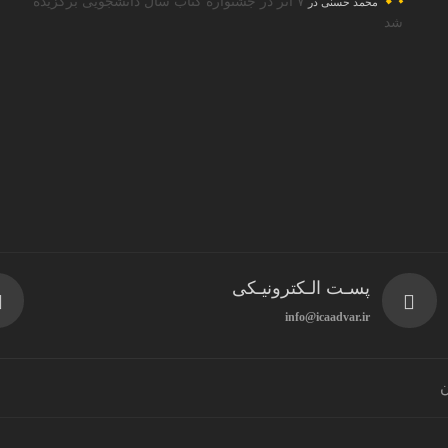
۷ اثر در جشنواره کتاب سال دانشجویی برگزیده
محمد حسنی
در
شد
پسـت الـکترونیـکی
info@icaadvar.ir
ن