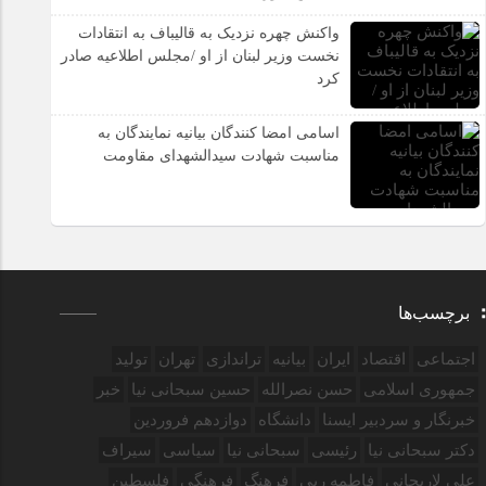
واکنش چهره نزدیک به قالیباف به انتقادات
نخست وزیر لبنان از او /مجلس اطلاعیه صادر
کرد
اسامی امضا کنندگان بیانیه نمایندگان به
مناسبت شهادت سیدالشهدای مقاومت
برچسب‌ها
اجتماعی
اقتصاد
ایران
بیانیه
تراندازی
تهران
تولید
جمهوری اسلامی
حسن نصرالله
حسین سبحانی نیا
خبر
خبرنگار و سردبیر ایسنا
دانشگاه
دوازدهم فروردین‌
دکتر سبحانی نیا
رئیسی
سبحانی نیا
سیاسی
سیراف
علی لاریجانی
فاطمه ربی
فرهنگ
فرهنگی
فلسطین