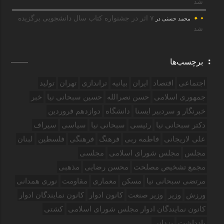
شد
۷ اثر در جشنواره کتاب سال دانشجویی برگزیده
محمد حسنی
در
شد
برچسب‌ها
اجتماعی
اقتصاد
ایران
بیانیه
تراندازی
تهران
تولید
جمهوری اسلامی
حسن نصرالله
حسین سبحانی نیا
خبر
خبرنگار و سردبیر ایسنا
دانشگاه
دوازدهم فروردین‌
دکتر سبحانی نیا
رئیسی
سبحانی نیا
سیاسی
سیراف
علی لاریجانی
فاطمه ربی
فرهنگ
فرهنگی
فلسطین
لبنان
مجلس
مجلس شورای اسلامی
مجلسی
مجمع تشخیص مصلحت
محسن رضایی
مذهبی
مرتضی سبحانی نیا
مسکن
معماری
مقاومت
نوری همدانی
ورزش
وزیر
وزیر صنعت
کانون ادوار
کانون نمایندگان ادوار
کانون نمایندگان ادوار مجلس شورای اسلامی
کشتی
یادداشت
یزدانی