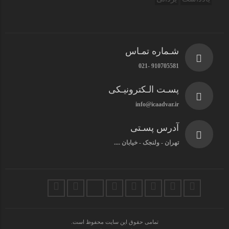
شـماره تمـاس
910705581 -021
پسـت الـکترونیـکی
info@icaadvar.ir
آدرس پسـتی
تهران - ولنجک - خیابان ....
تمامی حقوق این سایت محفوظ است.