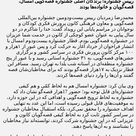
رییس جشنواره: برندگان اصلی جشنواره قصه‌گویی امسال،
قصه‌گویان و خانواده‌ها بودند
محمدرضا زمردیان رییس بیست‌ودومین جشنواره بین‌المللی
قصه‌گویی و معاون فرهنگی کانون پرورش فکری کودکان و
نوجوانان در مراسم پایانی این رویداد گفت: خدا را شاکرم در دو
سال پیاپی به عنوان عضو کوچکی از کانون در خدمت شما عزیزان
در جشنواره قصه‌گویی بودم. قطار جشنواره بیست‌ودوم امسال با
انتشار فراخوان از خرداد آغاز به حرکت کرد و پس عبور از ۱هزار و
۱۰۰ مرکز کانون پرورش فکری در سراسر کشور و برگزاری
جشن‌های قصه‌گویی، به ۳۱ جشنواره استانی رسید و با عبور از پنج
جشنواره منطقه‌ای در آستانه شب یلدا به تهران رسید. مسافر این
قطار نزدیک به ۱۷هزار قصه‌گو بودند که برای مخاطبان‌شان قصه
گفتند و آن‌ها را وارد دنیای قصه‌ها ‌کردند.
وی بیان کرد: جشنواره امسال هم به لحاظ کمّی و هم کیفی
جشنواره‌ای قابل توجه بود؛ حضور 17هزار قصه‌گو نشان داد که
جشنواره به لحاظ ترویج قصه‌گویی و اهدافی که در این حوزه دارد،
به موفقیت‌های قابل قبولی رسیده است، اما این عدد به تنهایی
اهداف جشنواره را محقق نمی‌کرد، بلکه استقبال مخاطبان جشنواره
در سراسر کشور ثابت کرد به لحاظ کیفی قصه‌گویان کانون و
عزیزانی که در این جشنواره شرکت کردند، توانسته‌اند نیاز مخاطبان
را بشناسند و به آن‌ها پاسخ دهند.