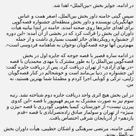
در ادامه، جوایز بخش «بین‌الملل» اهدا شد.
سپس گیتی خامنه داور بخش بین‌الملل، اصغر همت و عباس
جهانگیریان نویسنده و داور بخش منطقه‌ای جشنواره قصه‌گویی
برای اهدای جایزه‌ها روی صحنه آمدند. خامنه در ابتدا بیانیه هیأت
داوران این بخش را قرائت کرد که در بخشی از آن آمده: «این دوره
از جشنواره رویکردهای حائز اهمیت بسیاری داشت و از جمله
مهم‌ترین آنها توجه قصه‌گویان نوجوان به شاهنامه فردوسی است».
در ادامه ساره قصیر با قصه جوجه که جایزه اول در بخش
قصه‌گویی بین‌الملل را به طور مشترک با مهدی محمدیان با قصه
«در بهای آزادی» از تهران دریافت کرد، پس از دریافت جایزه گفت:
این جشنواره در دنیا بی‌مانند است و خوشحالم در کنار قصه‌گویان
ژاپنی، ترکی و کوبایی اجرا کردم و مطمئنا شما بهترین هستید، نه
من.
در این بخش هیچ اثری واجد دریافت جایزه دوم شناخته نشد. رتبه‌
سوم نیز به صورت مشترک به مریم فهیم‌پور با قصه «این کدوی
پیرزن نیست» از خوزستان، کیمیا یعقوبی گودرزی با قصه «بیژن و
منیژه» از تهران و سولماز صادق زاده‌نصرآبادی با قصه «قدم
یازدهم» از آذربایجان شرقی اختصاص یافت.
گیتی خامنه، مرتضی سرهنگی و اشکان خطیبی، هیأت داوران بخش
بین‌الملل بودند.