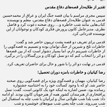
تقدیر از طلایه‌دار قصه‌های دفاع مقدس
سپس مجری مراسم با بیان قصه جنگ ایران و عراق از محمدحسین
قدمی به عنوان طلایه‌دار قصه‌های دفاع مقدس، معلم و نویسنده
کتاب‌هایی مانند شب خاطره و… روی صحنه دعوت کرد و فاضل
نظری، مدیرعامل کانون پرورش فکری کودکان و نوجوانان از این
نویسنده قدردانی کرد.
قدمی برای تعریف دو قصه پشت تریبون حاضر شد و گفت:
خاطرات تلخ و شیرین از جنگ توامان بوده و تصمیم به قصه‌گویی را
از خاطرات شیرینم دارم، اما بسیار دشوار است که از بین قصه‌ها
دو اثر را انتخاب کنم که دو نسل کودکان و بزرگسالان را در برگیرد.
قدمی در نهایت دو اثر را با شور و حال برای حاضران تعریف کرد.
رضا کیانیان و خاطرات بامزه دوران تحصیل!
رضا کیانیان، مهمان و قصه‌گوی ویژه برای قصه‌گویی روی صحنه
حاضر شد. او که با وجود کسالت خود را به اختتامیه جشنواره
رسانده بود، ضمن اشاره به اینکه خود یک کانونی است، گفت: نسل
پرافتخاری از هنرمندان کشور همه از هنرجویان کانون بودند. او ادامه
داد: شب یلدا شب طولانی سال و ایرانیان با شب چله به استقبال این
شب می‌روند. شب چله یعنی شب میوه‌های خوشمزه و شب