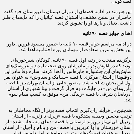
قصه‌گویی.
این هنرمند در ادامه قصه‌ای از دوران دبستان تا دبیرستان خود گفت.
حاضران در سنین مختلف با اشتیاق قصه کیانیان را که مایه‌های طنز
داشت، دنبال و بارها او را تشویق کردند.
اهدای جوایز قصه ۹۰ ثانیه
در ادامه مراسم جوایز قصه ۹۰ ثانیه با حضور مسعود فروتن، داور
این بخش و مریم سعادت از مهمانان ویژه اختتامیه اهدا شد.
برگزیده منتخب در رتبه اول قصه ۹۰ ثانیه، کودکان شیرخوره‌ای
بودند که در آغوش پدر و مادرشان روی صحنه آمدند و عروسک‌های
نمایش‌های این جشنواره جایزه‌اش را اهدا کردند. ساره وفا مادر این
دوقلوها از استان مرکزی با قصه «سیامک و سیاوش» به عنوان نفر
اول این بخش شناخته شد. منصور خانی از استان تهران نیز با قصه
«آرزوهای من» در جایگاه دوم قرار گرفت و بیتا شهبازی از استان
آذربایجان شرقی با قصه «زندگی من» موفق به کسب مقام سوم
شد.
همچنین در فرآیند رای‌گیری انتخاب قصه برتر از نگاه مخاطبان به
ترتیب محسن وظیفه پشتکوه با قصه «زلزله تا زلزله» از استان
اردبیل، لی‌لی‌ناز زین‌وند لرستانی با قصه «دعای مستجاب شده» از
استان خوزستان و آوا عزیزپور با قصه «من و بابام و آجیل» از استان
اردبیل به عنوان قصه‌گوهای برتر در مقام‌های اول تا سوم قرار