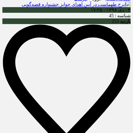
۰۳ دی ۱۳۹۸ - ۱۷:۲۵
شناسه : 45
بازدید
253