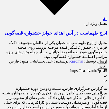
41
تجلیل ویژه از :
ایرج طهماسب در آیین اهدای جوایز جشنواره قصه‌گویی
تجلیل از ایرج طهماسب به عنوان یکی از خالقان مجموعه «کلاه
قرمزی»، حضور غافلگیر کننده مرضیه برومند روی صحنه،
خاطره‌گویی شوخ طبعانه رضا کیانیان و... از جمله بخش‌های ویژه
مراسم اختتامیه جشنواره قصه‌گویی بود.
ارسال توسط :
icaadmin
نویسنده : علی بخشایشی
منبع : فارس
کپی
https://icaadvar.ir/?p=45
پ
پ
به گزارش خبرگزاری فارس، بیست‌ودومین دوره جشنواره
بین‌المللی قصه‌گویی کانون پرورش فکری کودکان و نوجوانان، شنبه
۳۰ آذر در حالی به کار خود پایان داد که مجموعه‌ای از محبوب‌ترین
قصه‌گویان و هنرمندان دوست‌داشتنی و کاراکترهایی که برای خیلی
از ما خاطره‌ساز بوده‌اند، با حضور در این مراسم حضار را به وجد