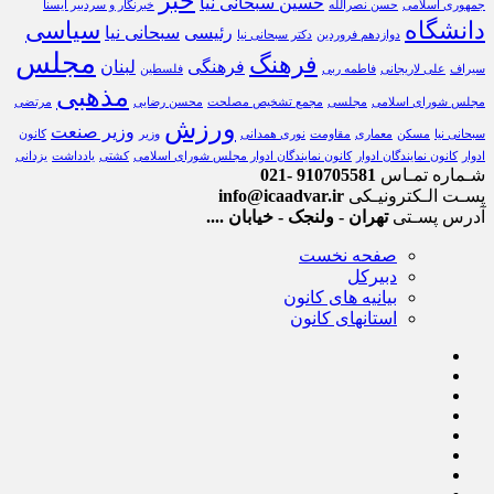
خبر
حسین سبحانی نیا
جمهوری اسلامی
حسن نصرالله
خبرنگار و سردبیر ایسنا
دانشگاه
سیاسی
رئیسی
سبحانی نیا
دوازدهم فروردین‌
دکتر سبحانی نیا
مجلس
فرهنگ
فرهنگی
لبنان
سیراف
علی لاریجانی
فاطمه ربی
فلسطین
مذهبی
مجلس شورای اسلامی
مجلسی
مجمع تشخیص مصلحت
محسن رضایی
مرتضی
ورزش
وزیر صنعت
سبحانی نیا
مسکن
معماری
مقاومت
نوری همدانی
وزیر
کانون
ادوار
کانون نمایندگان ادوار
کانون نمایندگان ادوار مجلس شورای اسلامی
کشتی
یادداشت
یزدانی
شـماره تمـاس
910705581 -021
پسـت الـکترونیـکی
info@icaadvar.ir
آدرس پسـتی
تهران - ولنجک - خیابان ....
صفحه نخست
دبیرکل
بیانیه های کانون
استانهای کانون