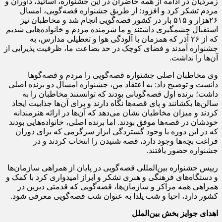
زمردیان در ادامه از همه حاضران در این جشنواره، اساتید، داوران و
مردم تشکر کرد و افزود: از طریق جشنواره قصه‌گویی، امسال
۲۶هزار و ۵۱۵ بار در کشور قصه‌گویی انجام شد و مخاطبان نیز
استقبال چشمگیری داشتند و ما شرمنده مردم و خانواده‌هایی شدیم
که از ۲۶ آذر که همزمان با آلودگی هوا و تعطیلی مدارس، به
جشنواره آمدند و فضای کوچک در حد بضاعت ما، ظرفیت پذیرایی از
آن‌ها را نداشت.
وی مخاطبان اصلی جشنواره قصه‌گویی را مردم و قصه‌گوها
دانست و توضیح داد: به اعتقاد من، جشنواره امسال دو برنده اصلی
داشت؛ برنده اول قصه‌گویانی بودند که توانستند مخاطبان را به
سالن‌ها بکشانند و پای قصه‌ها نگاه دارند و برای آن‌ها جذابیت ایجاد
کردند و میزان مخاطبان نشان می‌دهد که آن‌ها در ارائه هنرمندانه
خودشان در قصه‌ها موفق بودند. اما برنده اصلی، خانواده‌هایی بودند
که در این دوره با وجود گستردگی ابزار سرگرمی که برای دوران
فراغت بچه‌ها وجود دارد، قصه شنیدن را انتخاب کردند و در
جشنواره حضور یافتند.
رییس جشنواره بین‌المللی قصه‌گویی در پایان از همراهی سازمان‌ها
و دستگاه‌های فرهنگی و هنری تشکر و ابراز امیدواری کرد با کمک و
همراهی همه مراکز و سازمان‌ها، قصه‌گویی که قدمتی دیرین در
کشور دارد، احیا و شب یلدا به عنوان شب قصه‌گویی معرفی شود.
اهدای جوایز بخش بین‌الملل