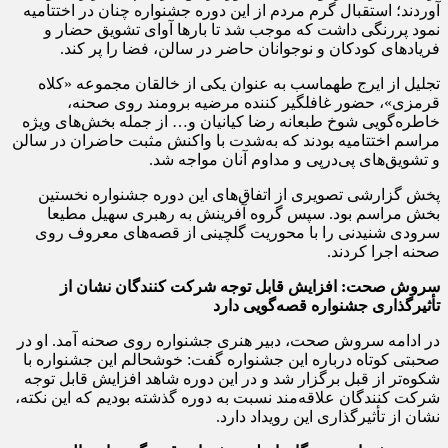
آوردند؛ استقبال گرم مردم از این دوره جشنواره چنان در اختتامیه
نمود پررنگی داشت که موجب شد تا بارها آوای تشویق حضار و
فریادهای کودکان و نوجوانان حاضر در سالن، فضا را پر کند.
تجلیل از ایرج طهماسب به عنوان یکی از خالقان مجموعه «کلاه
قرمزی»، حضور غافلگیر کننده مرضیه برومند روی صحنه،
خاطره‌گویی شوخ طبعانه رضا کیانیان و… از جمله بخش‌های ویژه
مراسم اختتامیه بودند که به‌شدت با واکنش مثبت حاضران در سالن
و تشویق‌های پی‌درپی و مداوم آنان مواجه شد.
پخش گزارشی تصویری از اتفاق‌های این دوره جشنواره نخستین
بخش مراسم بود. سپس گروه آفرینش به رهبری سهیل مطیعا
سرودی شنیدنی را با محوریت گلچینی از قصه‌های معروف روی
صحنه اجرا کردند.
سروش صحت: افزایش قابل توجه شرکت کنندگان نشان از
تأثیرگذاری جشنواره قصه‌گویی دارد
در ادامه سروش صحت، دبیر هنری جشنواره روی صحنه آمد. او در
صحبتی کوتاه درباره این جشنواره گفت: خوشحالم این جشنواره با
شکوه‌تر از قبل برگزار شد و در این دوره شاهد افزایش قابل توجه
شرکت کنندگان علاقه‌مند نسبت به دوره گذشته بودیم که این نکته،
نشان از تأثیرگذاری این رویداد دارد.