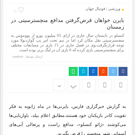
ورزشی / فوتبال جهان
56
بایرن خواهان قرض‌گرفتن مدافع منچسترسیتی در
زمستان
کنسلو در تابستان سال جاری در ازای 65 میلیون یورو از یوونتوس به
منچسترسیتی نقل مکان کرد اما در تیم تحت امر پپ گواردیولا مورد
توجه قرارنگرفت.وی در فصل جاری در 15 بازی در مسابقات مختلف
برای منچسترسیتی بازی کرده که 6 بازی آن در لیگ برتر بوده است.
ارسال توسط :
icaadmin
پ
پ
به گزارش خبرگزاری فارس، بایرنی‌ها در ماه ژانویه به فکر
تقویت کادر بازیکنان خود هستند.مطابق اعلام بیلد،‌ باواریایی‌ها
می‌کوشند «ژائو کنسلو»، مدافع راست و پرتغالی آبی‌های
آسمانی شهر منچستر را قرض بگیرند.