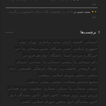
شد
۷ اثر در جشنواره کتاب سال دانشجویی برگزیده
محمد حسنی
در
شد
برچسب‌ها
اجتماعی
اقتصاد
ایران
بیانیه
تراندازی
تهران
تولید
جمهوری اسلامی
حسن نصرالله
حسین سبحانی نیا
خبر
خبرنگار و سردبیر ایسنا
دانشگاه
دوازدهم فروردین‌
دکتر سبحانی نیا
رئیسی
سبحانی نیا
سیاسی
سیراف
علی لاریجانی
فاطمه ربی
فرهنگ
فرهنگی
فلسطین
لبنان
مجلس
مجلس شورای اسلامی
مجلسی
مجمع تشخیص مصلحت
محسن رضایی
مذهبی
مرتضی سبحانی نیا
مسکن
معماری
مقاومت
نوری همدانی
ورزش
وزیر
وزیر صنعت
کانون ادوار
کانون نمایندگان ادوار
کانون نمایندگان ادوار مجلس شورای اسلامی
کشتی