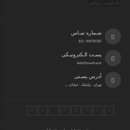
یادداشت
یزدانی
شـماره تمـاس
910705581 -021
پسـت الـکترونیـکی
info@icaadvar.ir
آدرس پسـتی
تهران - ولنجک - خیابان ....
تمامی حقوق این سایت محفوظ است.