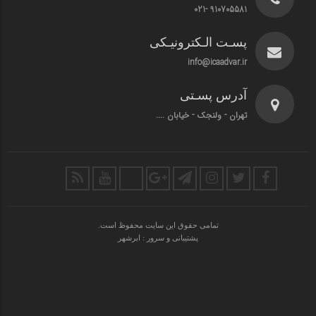
910705581 -021
پسـت الـکترونیـکی
info@icaadvar.ir
آدرس پسـتی
تهران - ولنجک - خیابان ....
تمامی حقوق این سایت محفوظ است.
پشتیبانی و سرور : ابرشهر