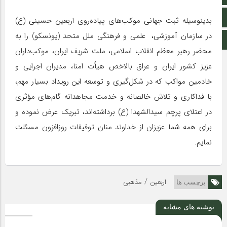
اینستاگرام
بدینوسیله ثبت جهانی
موکب
‌های پیاده‌روی اربعین حسینی (ع)
در سازمان آموزشی، علمی و فرهنگی ملل متحد (یونسکو) را به
اطلاعات سایت
محضر رهبر معظم انقلاب اسلامی، ملت شریف ایران،
موکب
‌داران
عزیز کشور ایران و عراق بالاخص هیأت امنا، مدیران اجرایی و
خادمین
مواکب
که در شکل‌گیری و توسعه این رویداد بسیار مهم،
با فداکاری و تلاش خالصانه و خدمت مجاهدانه گام‌های مؤثری
در اعتلای پرچم سید‌الشهدا (ع) برداشته‌اند، تبریک عرض نموده و
برای همه شما عزیزان از خداوند منان توفیقات روزافزون مسئلت
نمایم.
/
اربعین
مذهبی
برچسب ها
نوشته های مشابه