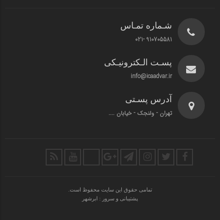
شـماره تمـاس
910705581 -021
پسـت الـکترونیـکی
info@icaadvar.ir
آدرس پسـتی
تهران - ولنجک - خیابان ....
تمامی حقوق این سایت محفوظ است.
پشتیبانی و سرور : ابرشهر