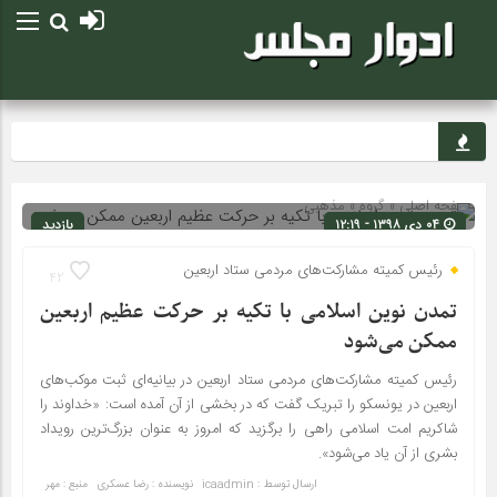
صفحه اصلی
» گروه »
مذهبی
۰۴ دی ۱۳۹۸ - ۱۲:۱۹
بازدید
263
شناسه : 112
رئیس کمیته مشارکت‌های مردمی ستاد اربعین
42
تمدن نوین اسلامی با تکیه بر حرکت عظیم اربعین
ممکن می‌شود
رئیس کمیته مشارکت‌های مردمی ستاد اربعین در بیانیه‌ای ثبت موکب‌های
اربعین در یونسکو را تبریک گفت که در بخشی از آن آمده است: «خداوند را
شاکریم امت اسلامی راهی را برگزید که امروز به عنوان بزرگ‌ترین رویداد
بشری از آن یاد می‌شود».
ارسال توسط :
icaadmin
نویسنده : رضا عسکری
منبع : مهر