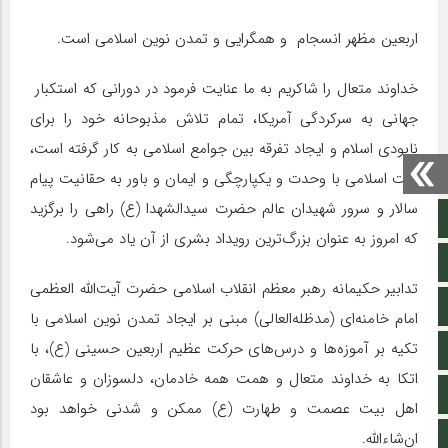
اربعین مظهر انسجام و
همگرایی
و تمدن نوین اسلامی است.
خداوند متعال را شاکریم به ما عنایت فرمود در دورانی که استکبار
جهانی به سرکردگی آمریکا، تمام تلاش مذبوحانه‌ خود را برای
نابودی اسلام و ایجاد تفرقه بین جوامع اسلامی به کار گرفته است،
امت اسلامی با وحدت و یکپارچگی و ایمان و باور به حقانیت پیام
سالار و سرور شهیدان عالم حضرت سید‌الشهدا (ع) راهی را برگزید
صفحه نخست
که امروز به عنوان بزرگ‌
ترین
رویداد بشری از آن یاد می‌شود.
تالار گفتمان
تدابیر حکیمانه رهبر معظم انقلاب اسلامی حضرت آیت‌الله العظمی
اپلیکیشن سایت
امام خامنه‌ای (مدظله‌
العالی
) مبنی بر ایجاد تمدن نوین اسلامی با
تکیه بر آموزه‌ها و درس‌های حرکت عظیم اربعین حسینی (ع)، با
سروش
اتکا
به خداوند متعال و همت همه خادمان، دلسوزان و عاشقان
ایتا
اهل بیت عصمت و طهارت (ع) ممکن و شدنی خواهد بود
آپارات
ان‌
شاءالله
.