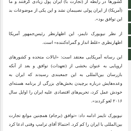
کشورها در رابطه از (تجارت با) ایران پول زیادی گرفتند و ما
سروش
(آمریکا) از ایران پولی نصیبمان نشد و این یکی از موضوعات بد
ایتا
این توافق بود».
آپارات
از نظر نیویورک تایمز، این اظهارنظر رئیس‌جمهور آمریکا
اینستاگرام
اظهارنظری «غلط انداز و گمراه‌کننده» است.
اطلاعات سایت
این رسانه آمریکایی معتقد است: «ایالات متحده و کشورهای
اروپایی به عنوان بخشی از (تعهدات) توافق و بعد از آنکه
بازرسان بین‌المللی به این جمعبندی رسیدند که ایران به
وعده‌هایش درباره برچیدن بخش‌های بزرگی از برنامه هسته‌ای
خودش عمل کرد، تحریم‌های اقتصادی علیه ایران را اوایل سال
۲۰۱۶ لغو کردند».
نیویورک تایمز ادامه داد: «توافق (برجام) همچنین موانع تجارت
بین‌المللی با ایران را کم کرد. احتمالا آقای ترامپ وقتی ادعا کرد