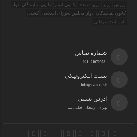
ورزش
وزیر
وزیر صنعت
کانون ادوار
کانون نمایندگان ادوار
کانون نمایندگان ادوار مجلس شورای اسلامی
کشتی
یادداشت
یزدانی
شـماره تمـاس
910705581 -021
پسـت الـکترونیـکی
info@icaadvar.ir
آدرس پسـتی
تهران - ولنجک - خیابان ....