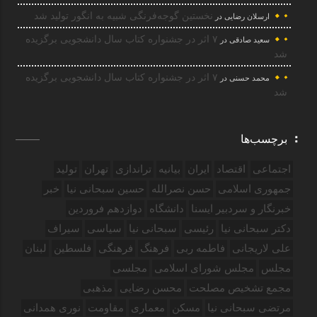
نخستین گوجه‌فرنگی شبیه به انگور تولید شد
ارسلان رضایی
در
۷ اثر در جشنواره کتاب سال دانشجویی برگزیده
سعید صادقی
در
شد
۷ اثر در جشنواره کتاب سال دانشجویی برگزیده
محمد حسنی
در
شد
برچسب‌ها
اجتماعی
اقتصاد
ایران
بیانیه
تراندازی
تهران
تولید
جمهوری اسلامی
حسن نصرالله
حسین سبحانی نیا
خبر
خبرنگار و سردبیر ایسنا
دانشگاه
دوازدهم فروردین‌
دکتر سبحانی نیا
رئیسی
سبحانی نیا
سیاسی
سیراف
علی لاریجانی
فاطمه ربی
فرهنگ
فرهنگی
فلسطین
لبنان
مجلس
مجلس شورای اسلامی
مجلسی
مجمع تشخیص مصلحت
محسن رضایی
مذهبی
مرتضی سبحانی نیا
مسکن
معماری
مقاومت
نوری همدانی