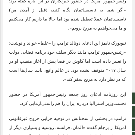
رئیس‌جمهور آمریکا در حضور خبرنگاران در این باره گفته بود:
«اگر شما به تاسیساتمان نگاه کنید، (قبل از آمدن من)
تاسیساتمان عملا تعطیل شده بود اما حالا ما داریم کار می‌کنیم
و ما می‌خواهیم به مریخ برویم«.
نیویورک تایمز این ادعای دونالد ترامپ را «غلط» خواند و نوشت:
«رئیس‌جمهور ترامپ مانند دیگر سلف خود برنامه فضایی دولت
را تغییر داده است اما کاوش در فضا پیش از آغاز منصب او در
سال ۲۰۱۷ متوقف نشده بود. در عالم واقع، ناسا سال‌ها است
که در نظر دارد به مریخ سفر کند».
این روزنامه ادعای روز جمعه رئیس‌جمهور آمریکا در حضور
صفحه نخست
نخست‌وزیر استرالیا درباره ایران را هم راستی‌آزمایی کرد.
تالار گفتمان
ترامپ در بخشی از سخنانش در توجیه چرایی خروج غیرقانونی
اپلیکیشن سایت
آمریکا از برجام گفت: «آلمان، فرانسه، روسیه و بسیاری دیگر از