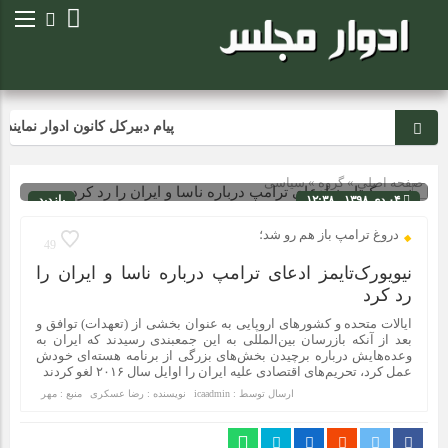
پیام دبیرکل کانون ادوار نمایند
صفحه اصلی
» گروه »
سیاسی
۰۴ دی ۱۳۹۸ - ۱۲:۳۸
بازدید
301
شناسه : 136
دروغ ترامپ باز هم رو شد؛
49
نیویورک‌تایمز ادعای ترامپ درباره ناسا و ایران را
رد کرد
ایالات متحده و کشورهای اروپایی به عنوان بخشی از (تعهدات) توافق و
بعد از آنکه بازرسان بین‌المللی به این جمعبندی رسیدند که ایران به
وعده‌هایش درباره برچیدن بخش‌های بزرگی از برنامه هسته‌ای خودش
عمل کرد، تحریم‌های اقتصادی علیه ایران را اوایل سال ۲۰۱۶ لغو کردند
ارسال توسط :
icaadmin
نویسنده : رضا عسکری
منبع : مهر