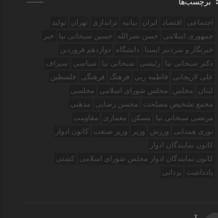
برچسب‌ها
اجتماعی
اقتصاد
ایران
بیانیه
تراندازی
تهران
تولید
جمهوری اسلامی
حسن نصرالله
حسین سبحانی نیا
خبر
خبرنگار و سردبیر ایسنا
دانشگاه
دوازدهم فروردین‌
دکتر سبحانی نیا
رئیسی
سبحانی نیا
سیاسی
سیراف
علی لاریجانی
فاطمه ربی
فرهنگ
فرهنگی
فلسطین
لبنان
مجلس
مجلس شورای اسلامی
مجلسی
مجمع تشخیص مصلحت
محسن رضایی
مذهبی
مرتضی سبحانی نیا
مسکن
معماری
مقاومت
نوری همدانی
ورزش
وزیر
وزیر صنعت
کانون ادوار
کانون نمایندگان ادوار
کانون نمایندگان ادوار مجلس شورای اسلامی
کشتی
یادداشت
یزدانی