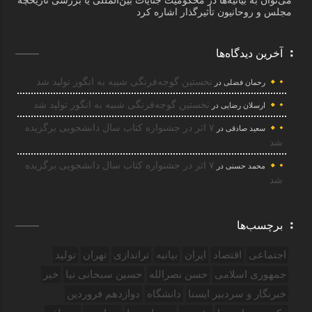
می‌توان به بیانیه‌ها در محکومیت جنایات بین‌المللی یا بررسی تاریخچه
مجلس و روحانیون تأثیرگذار اشاره کرد
آخرین دیدگاه‌ها
نخستین گوجه‌فرنگی شبیه به انگور تولید شد
رحمان فضلی
در
نخستین گوجه‌فرنگی شبیه به انگور تولید شد
ارسلان رضایی
در
۷ اثر در جشنواره کتاب سال دانشجویی برگزیده
سعید صادقی
در
شد
۷ اثر در جشنواره کتاب سال دانشجویی برگزیده
محمد حسنی
در
شد
برچسب‌ها
اجتماعی
اقتصاد
ایران
بیانیه
تراندازی
تهران
تولید
جمهوری اسلامی
حسن نصرالله
حسین سبحانی نیا
خبر
خبرنگار و سردبیر ایسنا
دانشگاه
دوازدهم فروردین‌