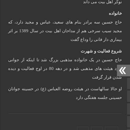
نوکر اهل بیت می داند
خانواده
حاج حسین سه برادر بنام های سعید، عباس و مجید دارد، که
مجید سیب سرخی هم از مداحان اهل بیت در سال 1389 بر اثر
بیماری دار فانی را وداع گفت
شروع فعالیت و شهرت
حاج حسین در یک خانواده مذهبی بزرگ شد تا اینکه از جوانی
وارد هیئت های مذهبی شد و در دهه 80 در اوج فعالیت و دیده
شدن قرار گرفت
صفحه نخست
او حالا سالهاست در هیئت روضه العباس (ع) در حسینه جوانان
تالار گفتمان
حسینی جلسه هفتگی دارد
اپلیکیشن سایت
سروش