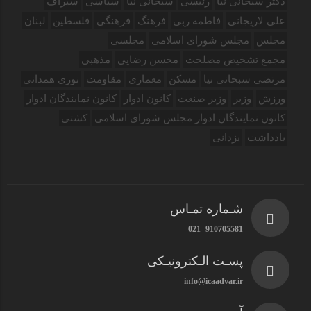
دکتر سبحانی نیا
رئیسی
سبحانی نیا
سیاسی
سیراف
علی لاریجانی
فاطمه ربی
فرهنگ
فرهنگی
فلسطین
لبنان
مجلس
مجلس شورای اسلامی
مجلسی
مجمع تشخیص مصلحت
محسن رضایی
مذهبی
مرتضی سبحانی نیا
مسکن
معماری
مقاومت
نوری همدانی
ورزش
وزیر
وزیر صنعت
کانون ادوار
کانون نمایندگان ادوار
کانون نمایندگان ادوار مجلس شورای اسلامی
کشتی
یادداشت
یزدانی
شـماره تمـاس
910705581 -021
پسـت الـکترونیـکی
info@icaadvar.ir