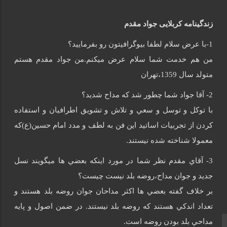
زندگینامه كربلايى جواد مقدم
1-با عرض سلام لطفا بيوگرافيتون رو بفرماييد؟
من هم خدمت شما سلام عرض ميکنم.من جواد مقدم هستم
متولد سال 1359،تهران
2- آقا جواد شما چطور شد که مداح شديد؟
با توکل و توسل و سعي و تلاش و تشويق اطرافيان و استفاده
کردن از تجربيات اساتيد اين فن به لطف و مدد امام حسين(ع)که
معمولا شناخته شده نيستند.
3- آقاي مقدم نظر شما در مورد اينکه بعضي ها ميگويند نسل
جديد و جوان مداح،روضه بلد نيست چيست؟
بر خلاف گفته بعضي ها اکثر مداحان جوان روضه بلد هستند و
تعداد اندکي هستند که روضه بلد نيستند. در ضمن اصول و پايه
مداحي بلد بودن روضه است.
صفحه نخست