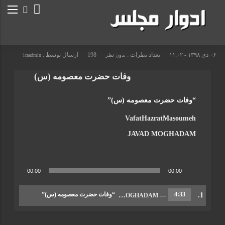
۰۶ دی ۱۳۹۸ - ۱۱:۰۲
تعداد نظرات :
198
ارسال توسط :
بدون نظر
icaadmin
وفات حضرت معصومه (س)
“وفات حضرت معصومه (س)”
VafatHazratMasoumeh
JAVAD MOGHADAM
پخش‌کننده
00:00
00:00
صوت
4:33
“وفات حضرت معصومه (س)”
1.
— JAVAD MOGHADAM