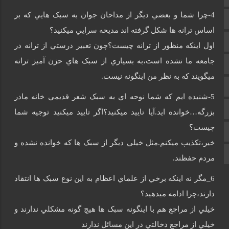
4-چرا شما و بعضي ديگر از مداحان جوان به سبک هايي که بر
تالار گفتمان
اساس ترانه ها شکل گرفته اند مديحه سرايي ميکنيد؟
اپلیکیشن سایت
اول اينکه منظور از ترانه چيست؟چون تعبير درستي از ترانه در
جامعه ما نشده است،به بسياري از سبک هاي حزن آميز ترانه
سروش
ميگويند که به نظر من اينگونه نيست.
ایتا
5-شنيده ايم که شما نوحه اي به سبک شعر قديمي خانه مادر
آپارات
بزرگه…خوانده ايد.آيا تاييد ميکنيد؟اگر تاييد ميکنيد توجيه شما
چيست؟
اینستاگرام
خير،تکذيب ميکنم.مثل خيلي ديگر از سبک ها که خوانده نشده و
اطلاعات سایت
مردم حفظند.
6_مگر نه اينکه برخي از علماي اعظام به اين نوع سبک ها انتقاد
دارند،چرا ادامه ميدهيد؟
خيلي از مراجع هم با اينگونه سبک ها هيچ گونه مشکلي ندارند و
خيلي از مراجع دخالتي در اين مسائل ندارند