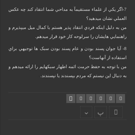
7-اگر يکي از علماء مستقيمآ به مداحي شما انتقاد کند چه عکس
العملي نشان ميدهيد؟
من به دليل اينکه فردي انتقاد پذير هستم با کمال ميل ميپذيرم و
راهنمايي هايشان را سرلوحه کار خود قرار ميدهم.
8- آيا جوان پسند بودن و عام پسند بودن سبک ها توجيهي براي
استفاده از آنهاست؟
من با توجه به حفظ حرمت ائمه اطهار سبکهايم را ارائه ميدهم و
به دنبال اين نيستم که مردم بپسندند يا نپسندند.
پ
پ