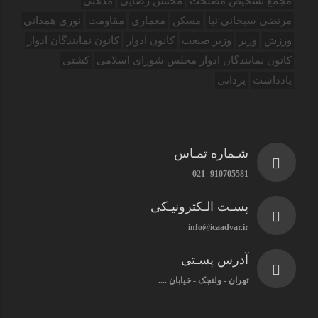
مجمع تشخیص مصلحت
محسن رضایی
مذهبی
مرتضی سبحانی نیا
مسکن
معماری
مقاومت
نوری همدانی
ورزش
وزیر
وزیر صنعت
کانون ادوار
کانون نمایندگان ادوار
کانون نمایندگان ادوار مجلس شورای اسلامی
کشتی
یادداشت
یزدانی
شـماره تمـاس
910705581 -021
پسـت الـکترونیـکی
info@icaadvar.ir
آدرس پسـتی
تهران - ولنجک - خیابان ....